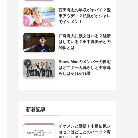
西田有志の年収がヤバイ？愛
車アウディ？私服がオシャレ
でイケメン！
戸嵜嵩大に彼女はいる？結婚
はしている？田中真美子との
関係とは
Snow Manのメンバーの自宅
はどこ？一人暮らしと実家暮
らしはそれぞれ誰
新着記事
イケメンと話題！中島佑気ジ
ョセフはどことのハーフ？両
親についても