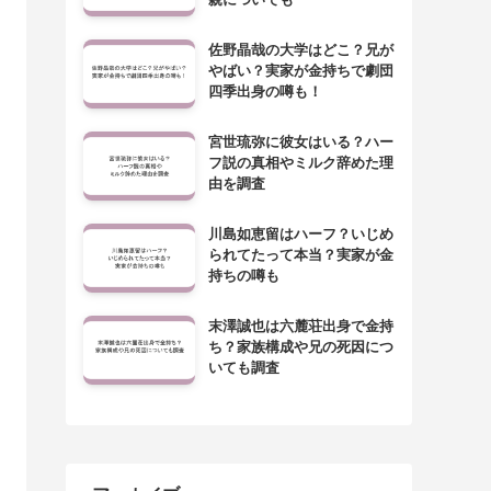
佐野晶哉の大学はどこ？兄が
やばい？実家が金持ちで劇団
四季出身の噂も！
宮世琉弥に彼女はいる？ハー
フ説の真相やミルク辞めた理
由を調査
川島如恵留はハーフ？いじめ
られてたって本当？実家が金
持ちの噂も
末澤誠也は六麓荘出身で金持
ち？家族構成や兄の死因につ
いても調査