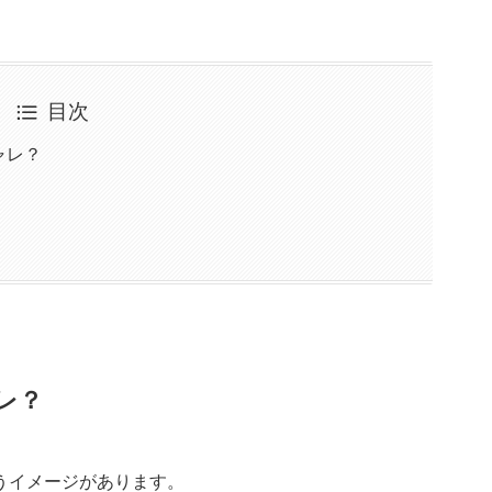
目次
ャレ？
レ？
うイメージがあります。