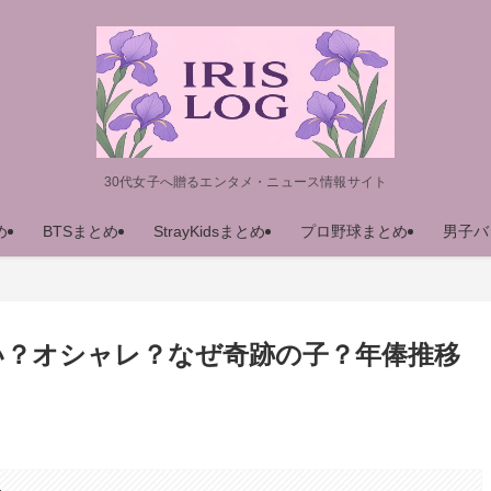
30代女子へ贈るエンタメ・ニュース情報サイト
め
BTSまとめ
StrayKidsまとめ
プロ野球まとめ
男子バ
い？オシャレ？なぜ奇跡の子？年俸推移