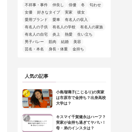
不祥事・事件
仲良し
俳優
冬
匂わせ
女優
好きなタイプ
実家
彼女
愛用ブランド
愛車
有名人の収入
有名人の子供
有名人の学校
有名人の家族
有名人の自宅
炎上
熱愛
生い立ち
男子バレー
筋肉
結婚
美容
芸名・本名
身長・体重
金持ち
人気の記事
小島瑠璃子(こじるり)の実家
は市原市で金持ち？出身高校
大学は？
キスマイ千賀健永はハーフ？
実家が金持ち過ぎてヤバい！
母・弟のインスタは？