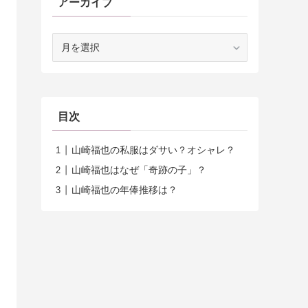
アーカイブ
ア
ー
カ
イ
ブ
目次
山崎福也の私服はダサい？オシャレ？
山崎福也はなぜ「奇跡の子」？
山崎福也の年俸推移は？