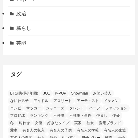
政治
暮らし
芸能
タグ
BTS(防弾少年団)
JO1
K-POP
SnowMan
お笑い芸人
なにわ男子
アイドル
アスリート
アーティスト
イケメン
コンビ
サッカー
ジャニーズ
タレント
ハーフ
ファッション
プロ野球
ランキング
不仲説
不祥事・事件
仲良し
俳優
冬
匂わせ
女優
好きなタイプ
実家
彼女
愛用ブランド
愛車
有名人の収入
有名人の子供
有名人の学校
有名人の家族
有名人の自宅
炎上
熱愛
生い立ち
男子バレー
筋肉
結婚