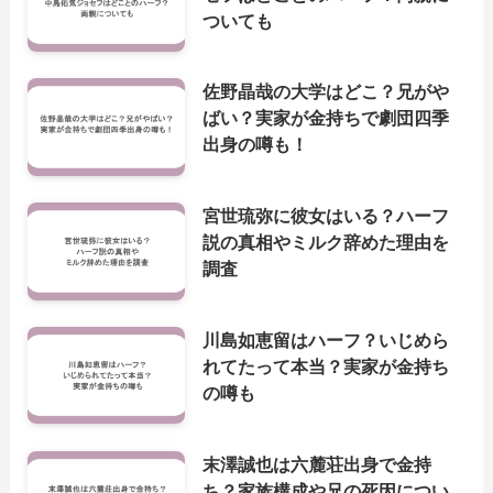
ついても
佐野晶哉の大学はどこ？兄がや
ばい？実家が金持ちで劇団四季
出身の噂も！
宮世琉弥に彼女はいる？ハーフ
説の真相やミルク辞めた理由を
調査
川島如恵留はハーフ？いじめら
れてたって本当？実家が金持ち
の噂も
末澤誠也は六麓荘出身で金持
ち？家族構成や兄の死因につい