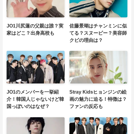
JO1川尻蓮の父親は誰？実
佐藤景瑚はチャンミンに似
家はどこ？出身高校も
てる？スヌーピー？美容師
クビの理由は？
JO1のメンバーを一挙紹
Stray Kidsヒョンジンの絵
介！韓国人じゃないけど韓
画の魅力に迫る！特徴は？
国っぽいのはなぜ？
ファンの反応も