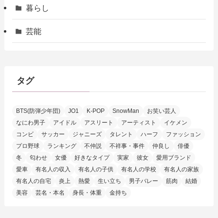
暮らし
芸能
タグ
BTS(防弾少年団)
JO1
K-POP
SnowMan
お笑い芸人
なにわ男子
アイドル
アスリート
アーティスト
イケメン
コンビ
サッカー
ジャニーズ
タレント
ハーフ
ファッション
プロ野球
ランキング
不仲説
不祥事・事件
仲良し
俳優
冬
匂わせ
女優
好きなタイプ
実家
彼女
愛用ブランド
愛車
有名人の収入
有名人の子供
有名人の学校
有名人の家族
有名人の自宅
炎上
熱愛
生い立ち
男子バレー
筋肉
結婚
美容
芸名・本名
身長・体重
金持ち