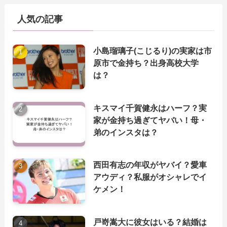
人気の記事
小島瑠璃子(こじるり)の実家は市
原市で金持ち？出身高校大学
は？
キスマイ千賀健永はハーフ？実
家が金持ち過ぎてヤバい！母・
弟のインスタは？
西田有志の年収がヤバイ？愛車
アウディ？私服がオシャレでイ
ケメン！
戸嵜嵩大に彼女はいる？結婚は