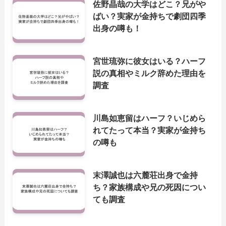
佐野晶哉の大学はどこ？兄がや
ばい？実家が金持ちで劇団四季
出身の噂も！
宮世琉弥に彼女はいる？ハーフ
説の真相やミルク辞めた理由を
調査
川島如恵留はハーフ？いじめら
れてたって本当？実家が金持ち
の噂も
末澤誠也は六麓荘出身で金持
ち？家族構成や兄の死因につい
ても調査