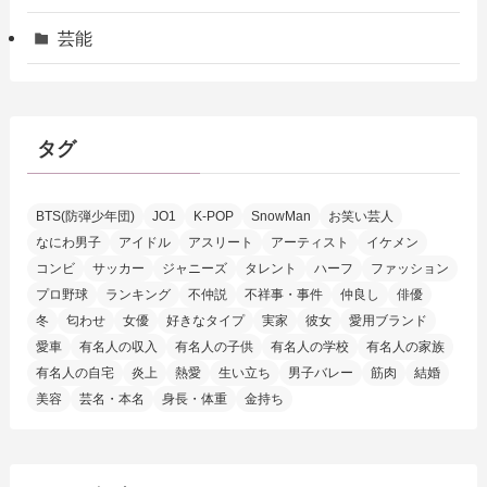
芸能
タグ
BTS(防弾少年団)
JO1
K-POP
SnowMan
お笑い芸人
なにわ男子
アイドル
アスリート
アーティスト
イケメン
コンビ
サッカー
ジャニーズ
タレント
ハーフ
ファッション
プロ野球
ランキング
不仲説
不祥事・事件
仲良し
俳優
冬
匂わせ
女優
好きなタイプ
実家
彼女
愛用ブランド
愛車
有名人の収入
有名人の子供
有名人の学校
有名人の家族
有名人の自宅
炎上
熱愛
生い立ち
男子バレー
筋肉
結婚
美容
芸名・本名
身長・体重
金持ち