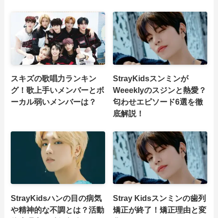
スキズの歌唱力ランキン
StrayKidsスンミンが
グ！歌上手いメンバーとボ
Weeeklyのスジンと熱愛？
ーカル弱いメンバーは？
匂わせエピソード6選を徹
底解説！
StrayKidsハンの目の病気
Stray Kidsスンミンの歯列
や精神的な不調とは？活動
矯正が終了！矯正理由と変