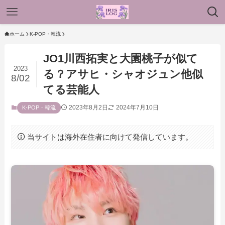
ホーム
K-POP・韓流
JO1川西拓実と大園桃子が似て
2023
る？アサヒ・シャオジュン他似
8/02
てる芸能人
2023年8月2日
2024年7月10日
K-POP・韓流
当サイトは海外在住者に向けて発信しています。