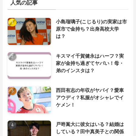
人気の記事
小島瑠璃子(こじるり)の実家は市
原市で金持ち？出身高校大学
は？
キスマイ千賀健永はハーフ？実
家が金持ち過ぎてヤバい！母・
弟のインスタは？
西田有志の年収がヤバイ？愛車
アウディ？私服がオシャレでイ
ケメン！
戸嵜嵩大に彼女はいる？結婚は
している？田中真美子との関係