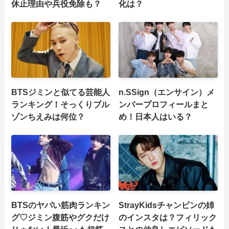
休止理由や兵役免除も？
化は？
BTSジミンと似てる芸能人
n.SSign（エンサイン）メ
ランキング！そっくりブル
ンバープロフィールまと
ゾンちえみは何位？
め！日本人はいる？
BTSのヤバい筋肉ランキン
StrayKidsチャンビンの姉
グ♡ジミン腹筋やグクだけ
のインスタは？フィリック