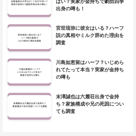
ばい？実家が金持ちで劇団四季
出身の噂も！
宮世琉弥に彼女はいる？ハーフ
説の真相やミルク辞めた理由を
調査
川島如恵留はハーフ？いじめら
れてたって本当？実家が金持ち
の噂も
末澤誠也は六麓荘出身で金持
ち？家族構成や兄の死因につい
ても調査