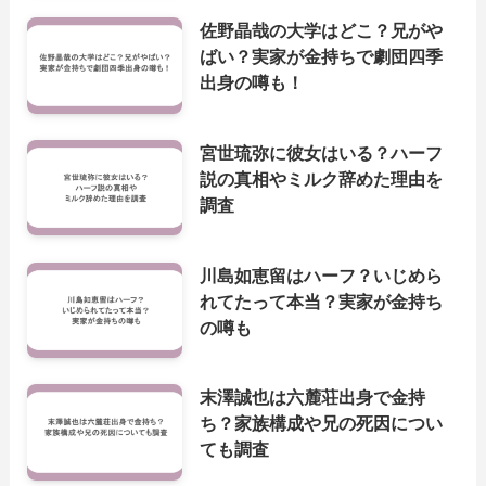
佐野晶哉の大学はどこ？兄がや
ばい？実家が金持ちで劇団四季
出身の噂も！
宮世琉弥に彼女はいる？ハーフ
説の真相やミルク辞めた理由を
調査
川島如恵留はハーフ？いじめら
れてたって本当？実家が金持ち
の噂も
末澤誠也は六麓荘出身で金持
ち？家族構成や兄の死因につい
ても調査