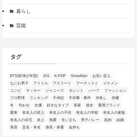
暮らし
芸能
タグ
BTS(防弾少年団)
JO1
K-POP
SnowMan
お笑い芸人
なにわ男子
アイドル
アスリート
アーティスト
イケメン
コンビ
サッカー
ジャニーズ
タレント
ハーフ
ファッション
プロ野球
ランキング
不仲説
不祥事・事件
仲良し
俳優
冬
匂わせ
女優
好きなタイプ
実家
彼女
愛用ブランド
愛車
有名人の収入
有名人の子供
有名人の学校
有名人の家族
有名人の自宅
炎上
熱愛
生い立ち
男子バレー
筋肉
結婚
美容
芸名・本名
身長・体重
金持ち