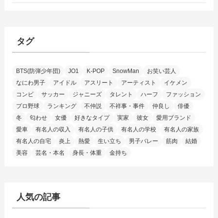
タグ
BTS(防弾少年団)
JO1
K-POP
SnowMan
お笑い芸人
なにわ男子
アイドル
アスリート
アーティスト
イケメン
コンビ
サッカー
ジャニーズ
タレント
ハーフ
ファッション
プロ野球
ランキング
不仲説
不祥事・事件
仲良し
俳優
冬
匂わせ
女優
好きなタイプ
実家
彼女
愛用ブランド
愛車
有名人の収入
有名人の子供
有名人の学校
有名人の家族
有名人の自宅
炎上
熱愛
生い立ち
男子バレー
筋肉
結婚
美容
芸名・本名
身長・体重
金持ち
人気の記事