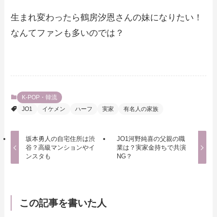
生まれ変わったら鶴房汐恩さんの妹になりたい！
なんてファンも多いのでは？
K-POP・韓流
JO1
イケメン
ハーフ
実家
有名人の家族
坂本勇人の自宅住所は渋
JO1河野純喜の父親の職
谷？高級マンションやイ
業は？実家金持ちで共演
ンスタも
NG？
この記事を書いた人