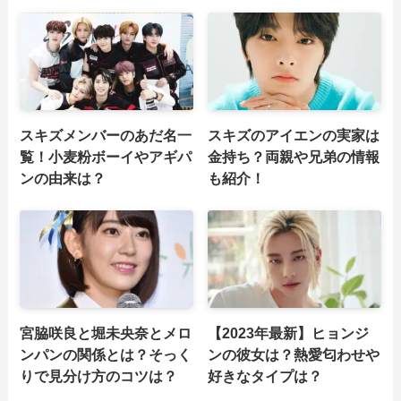
スキズメンバーのあだ名一
スキズのアイエンの実家は
覧！小麦粉ボーイやアギパ
金持ち？両親や兄弟の情報
ンの由来は？
も紹介！
宮脇咲良と堀未央奈とメロ
【2023年最新】ヒョンジ
ンパンの関係とは？そっく
ンの彼女は？熱愛匂わせや
りで見分け方のコツは？
好きなタイプは？