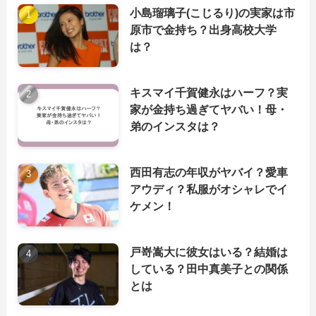
小島瑠璃子(こじるり)の実家は市
原市で金持ち？出身高校大学
は？
キスマイ千賀健永はハーフ？実
家が金持ち過ぎてヤバい！母・
弟のインスタは？
西田有志の年収がヤバイ？愛車
アウディ？私服がオシャレでイ
ケメン！
戸嵜嵩大に彼女はいる？結婚は
している？田中真美子との関係
とは