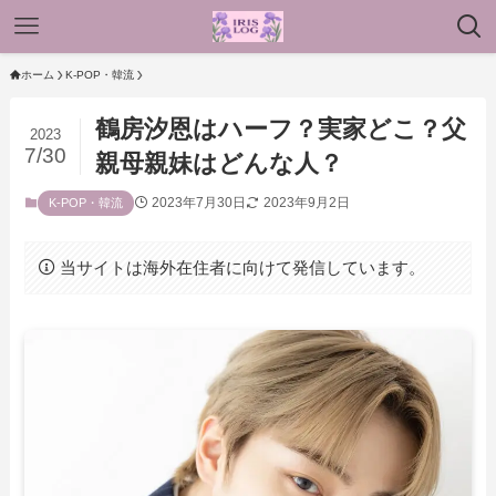
ホーム
K-POP・韓流
鶴房汐恩はハーフ？実家どこ？父
2023
7/30
親母親妹はどんな人？
2023年7月30日
2023年9月2日
K-POP・韓流
当サイトは海外在住者に向けて発信しています。