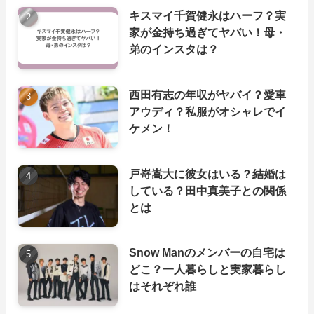
キスマイ千賀健永はハーフ？実
家が金持ち過ぎてヤバい！母・
弟のインスタは？
西田有志の年収がヤバイ？愛車
アウディ？私服がオシャレでイ
ケメン！
戸嵜嵩大に彼女はいる？結婚は
している？田中真美子との関係
とは
Snow Manのメンバーの自宅は
どこ？一人暮らしと実家暮らし
はそれぞれ誰