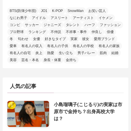
BTS(防弾少年団)
JO1
K-POP
SnowMan
お笑い芸人
なにわ男子
アイドル
アスリート
アーティスト
イケメン
コンビ
サッカー
ジャニーズ
タレント
ハーフ
ファッション
プロ野球
ランキング
不仲説
不祥事・事件
仲良し
俳優
冬
匂わせ
女優
好きなタイプ
実家
彼女
愛用ブランド
愛車
有名人の収入
有名人の子供
有名人の学校
有名人の家族
有名人の自宅
炎上
熱愛
生い立ち
男子バレー
筋肉
結婚
美容
芸名・本名
身長・体重
金持ち
人気の記事
小島瑠璃子(こじるり)の実家は市
原市で金持ち？出身高校大学
は？