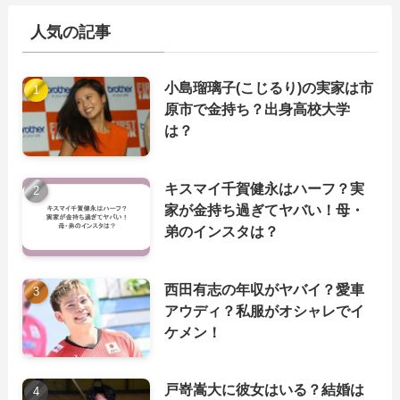
人気の記事
小島瑠璃子(こじるり)の実家は市
原市で金持ち？出身高校大学
は？
キスマイ千賀健永はハーフ？実
家が金持ち過ぎてヤバい！母・
弟のインスタは？
西田有志の年収がヤバイ？愛車
アウディ？私服がオシャレでイ
ケメン！
戸嵜嵩大に彼女はいる？結婚は