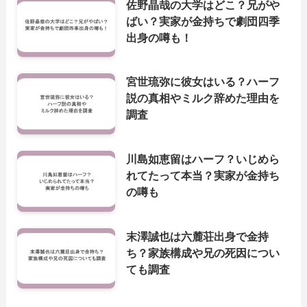
佐野晶哉の大学はどこ？兄がや
ばい？実家が金持ちで劇団四季
出身の噂も！
宮世琉弥に彼女はいる？ハーフ
説の真相やミルク辞めた理由を
調査
川島如恵留はハーフ？いじめら
れてたって本当？実家が金持ち
の噂も
末澤誠也は六麓荘出身で金持
ち？家族構成や兄の死因につい
ても調査