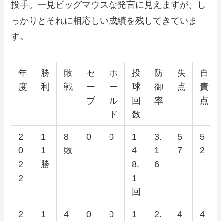
投手。一見ビッグマウスな発言に見えますが、し
っかりとそれに相応しい成績を残してきていま
す。
年
勝
敗
セ
ホ
投
防
失
自
度
利
戦
ー
ー
球
御
点
責
ブ
ル
回
率
点
ド
数
2
1
8
0
0
1
3.
5
5
0
1
敗
4
1
7
2
2
勝
8.
6
2
1
回
2
1
4
0
0
1
2.
4
4