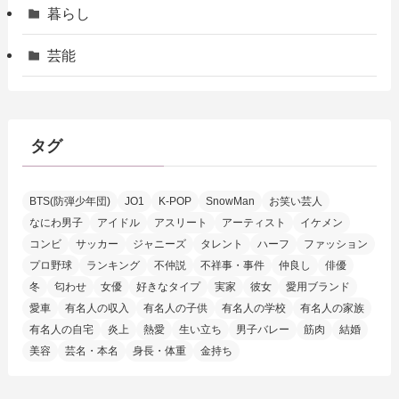
暮らし
芸能
タグ
BTS(防弾少年団)
JO1
K-POP
SnowMan
お笑い芸人
なにわ男子
アイドル
アスリート
アーティスト
イケメン
コンビ
サッカー
ジャニーズ
タレント
ハーフ
ファッション
プロ野球
ランキング
不仲説
不祥事・事件
仲良し
俳優
冬
匂わせ
女優
好きなタイプ
実家
彼女
愛用ブランド
愛車
有名人の収入
有名人の子供
有名人の学校
有名人の家族
有名人の自宅
炎上
熱愛
生い立ち
男子バレー
筋肉
結婚
美容
芸名・本名
身長・体重
金持ち