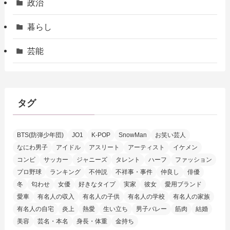
政治
暮らし
芸能
タグ
BTS(防弾少年団)
JO1
K-POP
SnowMan
お笑い芸人
なにわ男子
アイドル
アスリート
アーティスト
イケメン
コンビ
サッカー
ジャニーズ
タレント
ハーフ
ファッション
プロ野球
ランキング
不仲説
不祥事・事件
仲良し
俳優
冬
匂わせ
女優
好きなタイプ
実家
彼女
愛用ブランド
愛車
有名人の収入
有名人の子供
有名人の学校
有名人の家族
有名人の自宅
炎上
熱愛
生い立ち
男子バレー
筋肉
結婚
美容
芸名・本名
身長・体重
金持ち