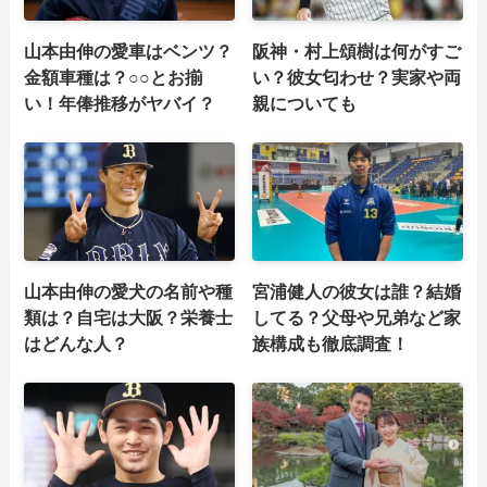
山本由伸の愛車はベンツ？
阪神・村上頌樹は何がすご
金額車種は？○○とお揃
い？彼女匂わせ？実家や両
い！年俸推移がヤバイ？
親についても
山本由伸の愛犬の名前や種
宮浦健人の彼女は誰？結婚
類は？自宅は大阪？栄養士
してる？父母や兄弟など家
はどんな人？
族構成も徹底調査！