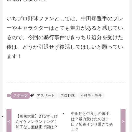
いちプロ野球ファンとしては、中田翔選手のプレ
ーやキャラクターはとても魅力があると感じてい
るので、今回の暴行事件できっちり処分を受けた
後は、どうか引退せず復活してほしいと願ってい
ます！
スポーツ
アスリート
プロ野球
不祥事・事件
中田翔と仲良しの選手
【画像大量】BTSすっぴ
は？暴力受けたのは井
んイケメンランキング！
口？杉谷イジリ過ぎで炎
加工なし無修正で髭は？
上？