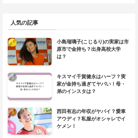
人気の記事
小島瑠璃子(こじるり)の実家は市
原市で金持ち？出身高校大学
は？
キスマイ千賀健永はハーフ？実
家が金持ち過ぎてヤバい！母・
弟のインスタは？
西田有志の年収がヤバイ？愛車
アウディ？私服がオシャレでイ
ケメン！