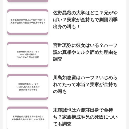
佐野晶哉の大学はどこ？兄がや
ばい？実家が金持ちで劇団四季
出身の噂も！
宮世琉弥に彼女はいる？ハーフ
説の真相やミルク辞めた理由を
調査
川島如恵留はハーフ？いじめら
れてたって本当？実家が金持ち
の噂も
末澤誠也は六麓荘出身で金持
ち？家族構成や兄の死因につい
ても調査