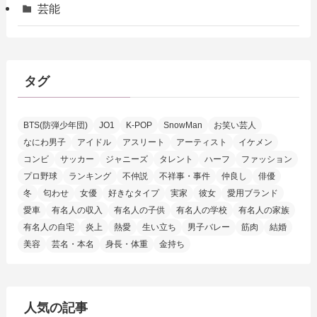
芸能
タグ
BTS(防弾少年団)
JO1
K-POP
SnowMan
お笑い芸人
なにわ男子
アイドル
アスリート
アーティスト
イケメン
コンビ
サッカー
ジャニーズ
タレント
ハーフ
ファッション
プロ野球
ランキング
不仲説
不祥事・事件
仲良し
俳優
冬
匂わせ
女優
好きなタイプ
実家
彼女
愛用ブランド
愛車
有名人の収入
有名人の子供
有名人の学校
有名人の家族
有名人の自宅
炎上
熱愛
生い立ち
男子バレー
筋肉
結婚
美容
芸名・本名
身長・体重
金持ち
人気の記事