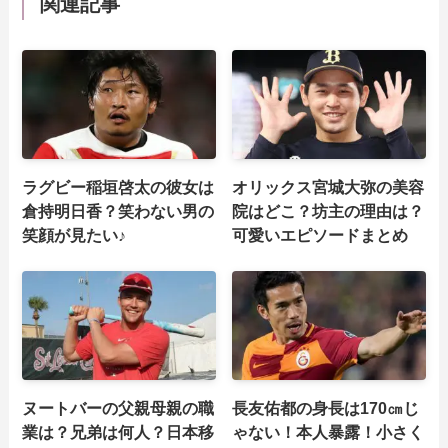
関連記事
ラグビー稲垣啓太の彼女は
オリックス宮城大弥の美容
倉持明日香？笑わない男の
院はどこ？坊主の理由は？
笑顔が見たい♪
可愛いエピソードまとめ
ヌートバーの父親母親の職
長友佑都の身長は170㎝じ
業は？兄弟は何人？日本移
ゃない！本人暴露！小さく