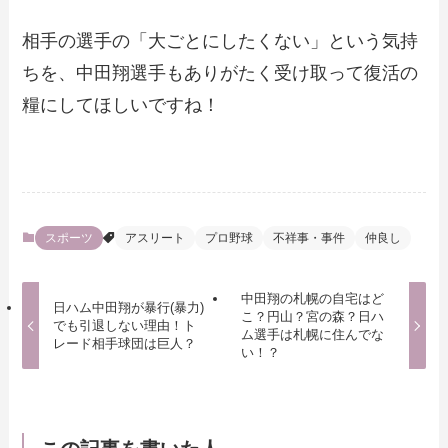
相手の選手の「大ごとにしたくない」という気持
ちを、中田翔選手もありがたく受け取って復活の
糧にしてほしいですね！
スポーツ
アスリート
プロ野球
不祥事・事件
仲良し
中田翔の札幌の自宅はど
日ハム中田翔が暴行(暴力)
こ？円山？宮の森？日ハ
でも引退しない理由！ト
ム選手は札幌に住んでな
レード相手球団は巨人？
い！？