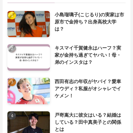
小島瑠璃子(こじるり)の実家は市
原市で金持ち？出身高校大学
は？
キスマイ千賀健永はハーフ？実
家が金持ち過ぎてヤバい！母・
弟のインスタは？
西田有志の年収がヤバイ？愛車
アウディ？私服がオシャレでイ
ケメン！
戸嵜嵩大に彼女はいる？結婚は
している？田中真美子との関係
とは