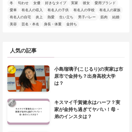
冬
匂わせ
女優
好きなタイプ
実家
彼女
愛用ブランド
愛車
有名人の収入
有名人の子供
有名人の学校
有名人の家族
有名人の自宅
炎上
熱愛
生い立ち
男子バレー
筋肉
結婚
美容
芸名・本名
身長・体重
金持ち
人気の記事
小島瑠璃子(こじるり)の実家は市
原市で金持ち？出身高校大学
は？
キスマイ千賀健永はハーフ？実
家が金持ち過ぎてヤバい！母・
弟のインスタは？