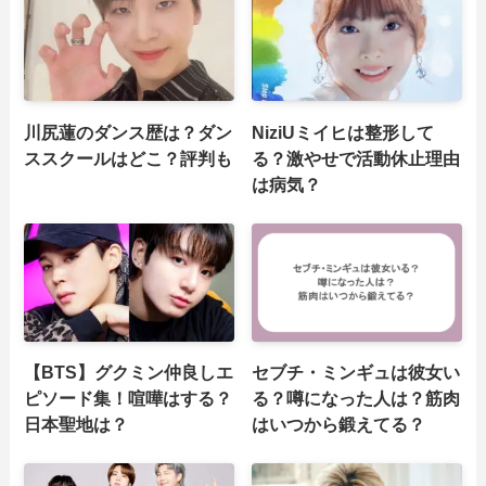
川尻蓮のダンス歴は？ダン
NiziUミイヒは整形して
ススクールはどこ？評判も
る？激やせで活動休止理由
は病気？
【BTS】グクミン仲良しエ
セブチ・ミンギュは彼女い
ピソード集！喧嘩はする？
る？噂になった人は？筋肉
日本聖地は？
はいつから鍛えてる？