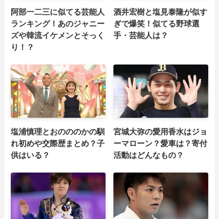
阿部一二三に似てる芸能人
酒井宏樹と塩見泰隆が似す
ランキング！あのジャニー
ぎで爆笑！似てる野球選
ズや韓流イケメンとそっく
手・芸能人は？
り！？
塩浦慎理とおのののかの馴
宮城大弥の愛用香水はジョ
れ初めや交際歴まとめ？子
ーマローン？愛車は？寄付
供はいる？
活動はどんなもの？