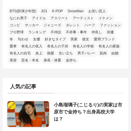
BTS(防弾少年団)
JO1
K-POP
SnowMan
お笑い芸人
なにわ男子
アイドル
アスリート
アーティスト
イケメン
コンビ
サッカー
ジャニーズ
タレント
ハーフ
ファッション
プロ野球
ランキング
不仲説
不祥事・事件
仲良し
俳優
冬
匂わせ
女優
好きなタイプ
実家
彼女
愛用ブランド
愛車
有名人の収入
有名人の子供
有名人の学校
有名人の家族
有名人の自宅
炎上
熱愛
生い立ち
男子バレー
筋肉
結婚
美容
芸名・本名
身長・体重
金持ち
人気の記事
小島瑠璃子(こじるり)の実家は市
原市で金持ち？出身高校大学
は？