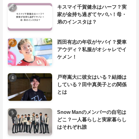
キスマイ千賀健永はハーフ？実
家が金持ち過ぎてヤバい！母・
弟のインスタは？
西田有志の年収がヤバイ？愛車
アウディ？私服がオシャレでイ
ケメン！
戸嵜嵩大に彼女はいる？結婚は
している？田中真美子との関係
とは
Snow Manのメンバーの自宅は
どこ？一人暮らしと実家暮らし
はそれぞれ誰