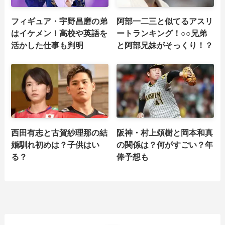
フィギュア・宇野昌磨の弟
阿部一二三と似てるアスリ
はイケメン！高校や英語を
ートランキング！○○兄弟
活かした仕事も判明
と阿部兄妹がそっくり！？
西田有志と古賀紗理那の結
阪神・村上頌樹と岡本和真
婚馴れ初めは？子供はい
の関係は？何がすごい？年
る？
俸予想も