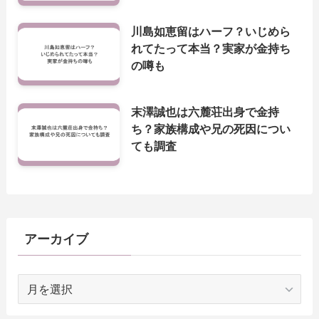
川島如恵留はハーフ？いじめら
れてたって本当？実家が金持ち
の噂も
末澤誠也は六麓荘出身で金持
ち？家族構成や兄の死因につい
ても調査
アーカイブ
ア
ー
カ