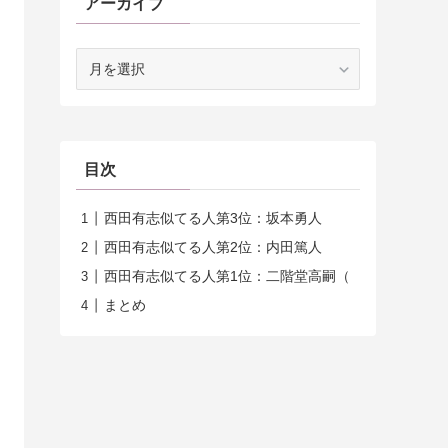
アーカイブ
ア
ー
カ
イ
ブ
目次
西田有志似てる人第3位：坂本勇人
西田有志似てる人第2位：内田篤人
西田有志似てる人第1位：二階堂高嗣（
まとめ