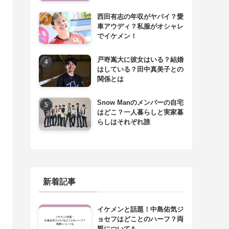
西田有志の年収がヤバイ？愛
車アウディ？私服がオシャレ
でイケメン！
戸嵜嵩大に彼女はいる？結婚
はしている？田中真美子との
関係とは
Snow Manのメンバーの自宅
はどこ？一人暮らしと実家暮
らしはそれぞれ誰
新着記事
イケメンと話題！中島佑気ジ
ョセフはどことのハーフ？両
親についても