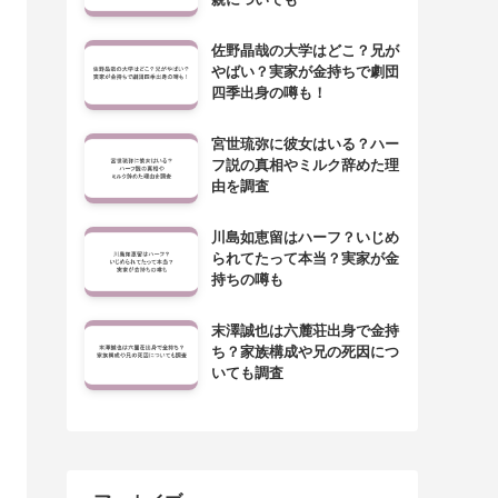
佐野晶哉の大学はどこ？兄が
やばい？実家が金持ちで劇団
四季出身の噂も！
宮世琉弥に彼女はいる？ハー
フ説の真相やミルク辞めた理
由を調査
川島如恵留はハーフ？いじめ
られてたって本当？実家が金
持ちの噂も
末澤誠也は六麓荘出身で金持
ち？家族構成や兄の死因につ
いても調査