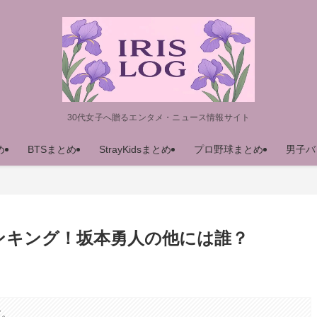
30代女子へ贈るエンタメ・ニュース情報サイト
め
BTSまとめ
StrayKidsまとめ
プロ野球まとめ
男子バ
ンキング！坂本勇人の他には誰？
す。