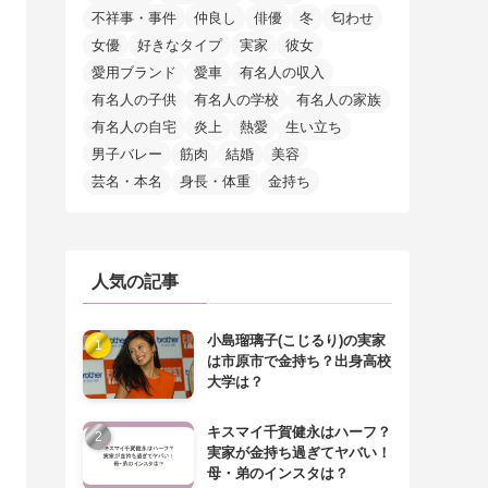
不祥事・事件
仲良し
俳優
冬
匂わせ
女優
好きなタイプ
実家
彼女
愛用ブランド
愛車
有名人の収入
有名人の子供
有名人の学校
有名人の家族
有名人の自宅
炎上
熱愛
生い立ち
男子バレー
筋肉
結婚
美容
芸名・本名
身長・体重
金持ち
人気の記事
小島瑠璃子(こじるり)の実家
は市原市で金持ち？出身高校
大学は？
キスマイ千賀健永はハーフ？
実家が金持ち過ぎてヤバい！
母・弟のインスタは？