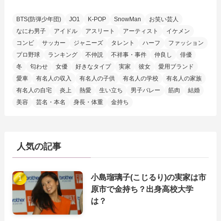
BTS(防弾少年団)
JO1
K-POP
SnowMan
お笑い芸人
なにわ男子
アイドル
アスリート
アーティスト
イケメン
コンビ
サッカー
ジャニーズ
タレント
ハーフ
ファッション
プロ野球
ランキング
不仲説
不祥事・事件
仲良し
俳優
冬
匂わせ
女優
好きなタイプ
実家
彼女
愛用ブランド
愛車
有名人の収入
有名人の子供
有名人の学校
有名人の家族
有名人の自宅
炎上
熱愛
生い立ち
男子バレー
筋肉
結婚
美容
芸名・本名
身長・体重
金持ち
人気の記事
小島瑠璃子(こじるり)の実家は市
原市で金持ち？出身高校大学
は？