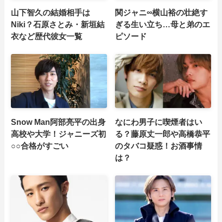
山下智久の結婚相手は
関ジャニ∞横山裕の壮絶す
Niki？石原さとみ・新垣結
ぎる生い立ち…母と弟のエ
衣など歴代彼女一覧
ピソード
Snow Man阿部亮平の出身
なにわ男子に喫煙者はい
高校や大学！ジャニーズ初
る？藤原丈一郎や高橋恭平
○○合格がすごい
のタバコ疑惑！お酒事情
は？