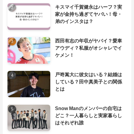
キスマイ千賀健永はハーフ？実
家が金持ち過ぎてヤバい！母・
弟のインスタは？
西田有志の年収がヤバイ？愛車
アウディ？私服がオシャレでイ
ケメン！
戸嵜嵩大に彼女はいる？結婚は
している？田中真美子との関係
とは
Snow Manのメンバーの自宅は
どこ？一人暮らしと実家暮らし
はそれぞれ誰