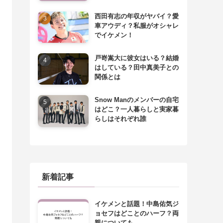
西田有志の年収がヤバイ？愛
車アウディ？私服がオシャレ
でイケメン！
戸嵜嵩大に彼女はいる？結婚
はしている？田中真美子との
関係とは
Snow Manのメンバーの自宅
はどこ？一人暮らしと実家暮
らしはそれぞれ誰
新着記事
イケメンと話題！中島佑気ジ
ョセフはどことのハーフ？両
親についても