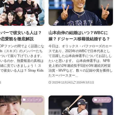
ンバーで彼女いる人は？
山本由伸の結婚はいつ？WBCに
や恋愛観を徹底解説
嫁？ドジャース移籍後結婚する？
POPファンの間でよく話題にな
今日は、オリックス・バファローズのエー
 Kids（スキズ）のメンバーたち
スであり、2023年のWBCで日本代表とし
について掘り下げていきます。
て活躍した山本由伸選手についてお話しし
はいるのか、熱愛報道の真相は
たいと思います。 山本由伸選手は、NPB
緒に見ていきましょう！ ス
史上初の2年連続投手5冠や3年連続沢村栄
彼女いる人は？ Stray Kids
治賞・MVPなど、数々の記録や賞を獲得し
たスーパースター...
日
2023年12月24日
2024年3月1日
ジャニーズ
スポーツ