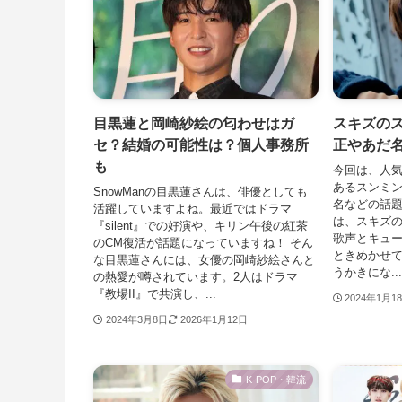
目黒蓮と岡崎紗絵の匂わせはガ
スキズの
セ？結婚の可能性は？個人事務所
正やあだ
も
今回は、人
あるスンミ
SnowManの目黒蓮さんは、俳優としても
名などの話題
活躍していますよね。最近ではドラマ
は、スキズ
『silent』での好演や、キリン午後の紅茶
歌声とキュ
のCM復活が話題になっていますね！ そん
ときめかせ
な目黒蓮さんには、女優の岡崎紗絵さんと
うかきにな...
の熱愛が噂されています。2人はドラマ
『教場II』で共演し、...
2024年1月1
2024年3月8日
2026年1月12日
K-POP・韓流