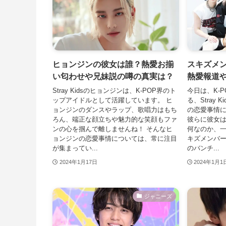
ヒョンジンの彼女は誰？熱愛お揃
スキズメ
い匂わせや兄妹説の噂の真実は？
熱愛報道
Stray Kidsのヒョンジンは、K-POP界のト
今日は、K-
ップアイドルとして活躍しています。 ヒ
る、Stray
ョンジンのダンスやラップ、歌唱力はもち
の恋愛事情
ろん、端正な顔立ちや魅力的な笑顔もファ
彼らに彼女
ンの心を掴んで離しませんね！ そんなヒ
何なのか、一
ョンジンの恋愛事情については、常に注目
キズメンバーで
が集まってい...
のバンチ...
2024年1月17日
2024年1月1
ジャニーズ