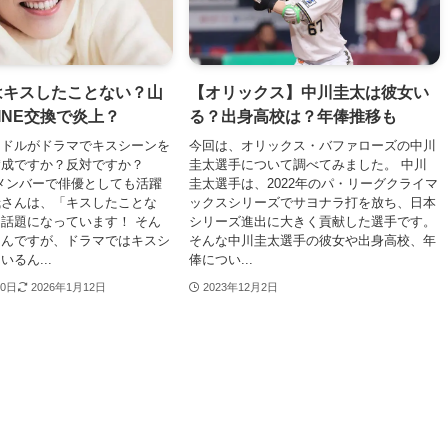
はキスしたことない？山
【オリックス】中川圭太は彼女い
INE交換で炎上？
る？出身高校は？年俸推移も
イドルがドラマでキスシーンを
今回は、オリックス・バファローズの中川
賛成ですか？反対ですか？
圭太選手について調べてみました。 中川
nのメンバーで俳優としても活躍
圭太選手は、2022年のパ・リーグクライマ
哉さんは、「キスしたことな
ックスシリーズでサヨナラ打を放ち、日本
話題になっています！ そん
シリーズ進出に大きく貢献した選手です。
さんですが、ドラマではキスシ
そんな中川圭太選手の彼女や出身高校、年
るん...
俸につい...
10日
2026年1月12日
2023年12月2日