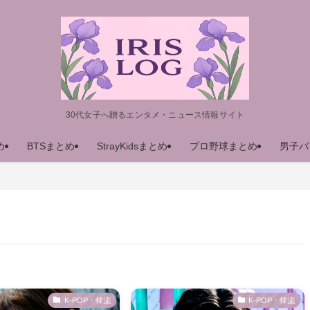
30代女子へ贈るエンタメ・ニュース情報サイト
め
BTSまとめ
StrayKidsまとめ
プロ野球まとめ
男子バ
K-POP・韓流
K-POP・韓流