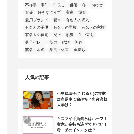
不祥事・事件
仲良し
俳優
冬
匂わせ
女優
好きなタイプ
実家
彼女
愛用ブランド
愛車
有名人の収入
有名人の子供
有名人の学校
有名人の家族
有名人の自宅
炎上
熱愛
生い立ち
男子バレー
筋肉
結婚
美容
芸名・本名
身長・体重
金持ち
人気の記事
小島瑠璃子(こじるり)の実家
は市原市で金持ち？出身高校
大学は？
キスマイ千賀健永はハーフ？
実家が金持ち過ぎてヤバい！
母・弟のインスタは？