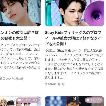
スンミンの彼女は誰？矯
Stray Kidsフィリックスのプロフ
名の秘密も大公開！
ィールや彼女の噂は？好きなタイ
プも大公開！
気グループスキズのメンバーで
ンについて、彼女や矯正、あだ
今回は、Stray Kidsの中でも特に人気の高
をご紹介します。 スンミン
いメンバー、フィリックスについてご紹介
のメインボーカルとして、甘い
します。 パッチリした目に美白のフィリ
ートなルックスでファンの心を
ックスはどんな生い立ちなのでしょうか？
ていますが、彼女がいるのかど
また、彼女がいるのかや好きなタイプも気
になりますよね。 フィリックスの魅力に
迫ります！...
8日
2024年1月29日
2024年1月17日
K-POP・韓流
スポーツ