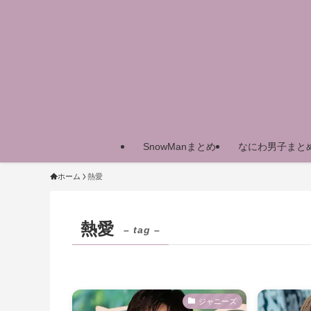
SnowManまとめ
なにわ男子まと
ホーム
熱愛
熱愛
– tag –
ジャニーズ