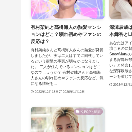
有村架純と髙橋海人の熱愛マンシ
深澤辰哉
ョンはどこ？馴れ初めやファンの
本舞香とL
反応は？
あなたはア
演じるのに
有村架純さんと髙橋海人さんの熱愛が発覚
SnowMa
しましたが、実は二人はすでに同棲してい
する深澤辰
るという衝撃の事実が明らかになりまし
い」と発言し
た。 二人が住んでいるマンションはどこ
な深澤辰哉
なのでしょうか？ 有村架純さんと髙橋海
ーンを演じてい
人さんの馴れ初めやファンの反応など、気
になる情報を...
2023年12月
2023年12月18日
2026年1月12日
K-POP・韓流