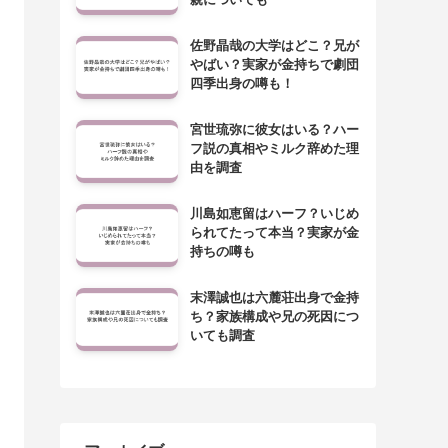
佐野晶哉の大学はどこ？兄が
やばい？実家が金持ちで劇団
四季出身の噂も！
宮世琉弥に彼女はいる？ハー
フ説の真相やミルク辞めた理
由を調査
川島如恵留はハーフ？いじめ
られてたって本当？実家が金
持ちの噂も
末澤誠也は六麓荘出身で金持
ち？家族構成や兄の死因につ
いても調査