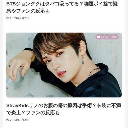
BTSジョングクはタバコ吸ってる？喫煙ポイ捨て疑
惑やファンの反応も
2023年9月27日
K-POP・韓流
StrayKidsリノのお腹の傷の原因は手術？衣装に不満
で炎上？ファンの反応も
2023年9月2日