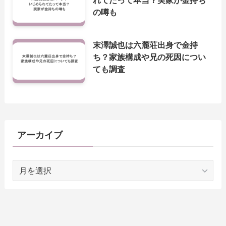
の噂も
末澤誠也は六麓荘出身で金持
ち？家族構成や兄の死因につい
ても調査
アーカイブ
ア
ー
カ
イ
ブ