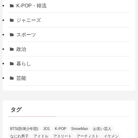
K-POP・韓流
ジャニーズ
スポーツ
政治
暮らし
芸能
タグ
BTS(防弾少年団)
JO1
K-POP
SnowMan
お笑い芸人
なにわ男子
アイドル
アスリート
アーティスト
イケメン