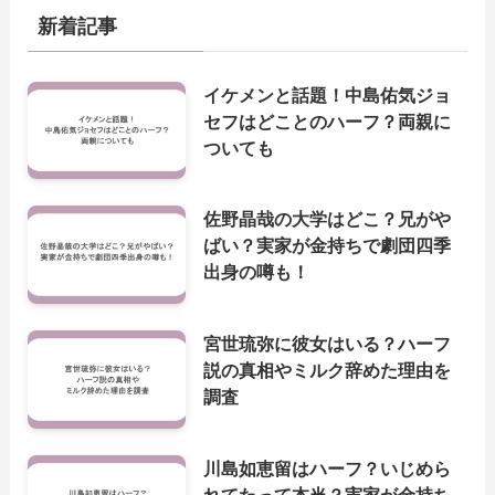
新着記事
イケメンと話題！中島佑気ジョ
セフはどことのハーフ？両親に
ついても
佐野晶哉の大学はどこ？兄がや
ばい？実家が金持ちで劇団四季
出身の噂も！
宮世琉弥に彼女はいる？ハーフ
説の真相やミルク辞めた理由を
調査
川島如恵留はハーフ？いじめら
れてたって本当？実家が金持ち