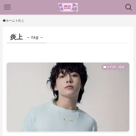
ホーム
炎上
炎上
– tag –
K-POP・韓流