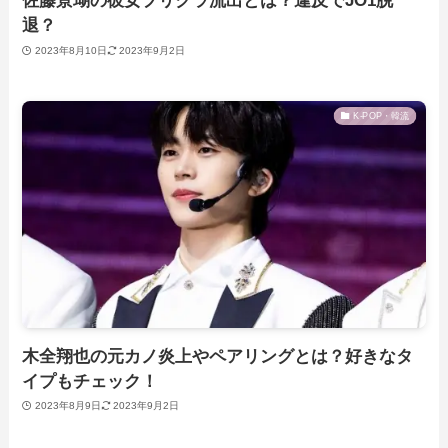
佐藤景瑚の彼女プリクラ流出とは？違反でJO1脱
退？
2023年8月10日
2023年9月2日
K-POP・韓流
木全翔也の元カノ炎上やペアリングとは？好きなタ
イプもチェック！
2023年8月9日
2023年9月2日