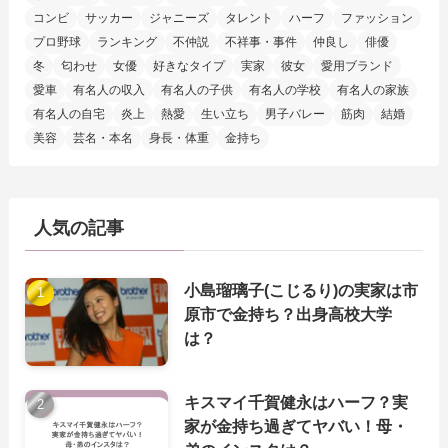
コンビ
サッカー
ジャニーズ
タレント
ハーフ
ファッション
プロ野球
ランキング
不仲説
不祥事・事件
仲良し
俳優
冬
匂わせ
女優
好きなタイプ
実家
彼女
愛用ブランド
愛車
有名人の収入
有名人の子供
有名人の学校
有名人の家族
有名人の自宅
炎上
熱愛
生い立ち
男子バレー
筋肉
結婚
美容
芸名・本名
身長・体重
金持ち
人気の記事
小島瑠璃子(こじるり)の実家は市
原市で金持ち？出身高校大学
は？
キスマイ千賀健永はハーフ？実
家が金持ち過ぎてヤバい！母・