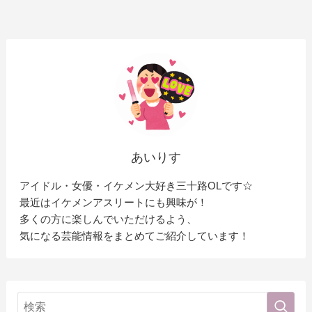
あいりす
アイドル・女優・イケメン大好き三十路OLです☆
最近はイケメンアスリートにも興味が！
多くの方に楽しんでいただけるよう、
気になる芸能情報をまとめてご紹介しています！