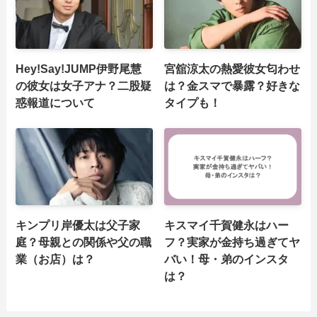
Hey!Say!JUMP伊野尾慧
宮舘涼太の熱愛彼女匂わせ
の彼女は女子アナ？二股疑
は？金スマで暴露？好きな
惑報道について
タイプも！
キンプリ岸優太は父子家
キスマイ千賀健永はハー
庭？母親との関係や父の職
フ？実家が金持ち過ぎてヤ
業（お店）は？
バい！母・弟のインスタ
は？