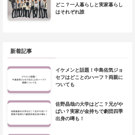
どこ？一人暮らしと実家暮らし
はそれぞれ誰
新着記事
イケメンと話題！中島佑気ジョ
セフはどことのハーフ？両親に
ついても
佐野晶哉の大学はどこ？兄がや
ばい？実家が金持ちで劇団四季
出身の噂も！