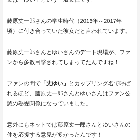
藤原丈一郎さんの学生時代（2016年～2017年
頃）に付き合っていた彼女だと言われています。
藤原丈一郎さんとゆいさんのデート現場が、ファ
ンから多数目撃されてしまってたんですね！
ファンの間で
「丈ゆい」
とカップリング名で呼ば
れるほど、藤原丈一郎さんとゆいさんはファン公
認の熱愛関係になっていました。
意外にもネットでは藤原丈一郎さんとゆいさんの
仲を応援する意見が多かったんです！