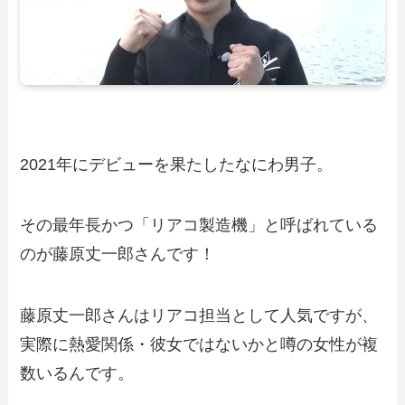
2021年にデビューを果たしたなにわ男子。
その最年長かつ「リアコ製造機」と呼ばれている
のが藤原丈一郎さんです！
藤原丈一郎さんはリアコ担当として人気ですが、
実際に熱愛関係・彼女ではないかと噂の女性が複
数いるんです。