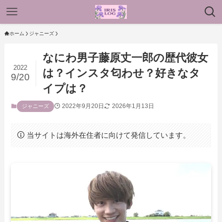
ホーム
ジャニーズ
なにわ男子藤原丈一郎の歴代彼女
2022
は？インスタ匂わせ？好きなタ
9/20
イプは？
2022年9月20日
2026年1月13日
ジャニーズ
当サイトは海外在住者に向けて発信しています。