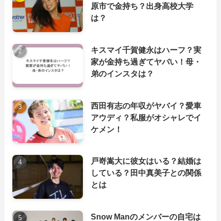
原市で金持ち？出身高校大学
は？
キスマイ千賀健永はハーフ？実
家が金持ち過ぎてヤバい！母・
弟のインスタは？
西田有志の年収がヤバイ？愛車
アウディ？私服がオシャレでイ
ケメン！
戸嵜嵩大に彼女はいる？結婚は
している？田中真美子との関係
とは
Snow Manのメンバーの自宅は