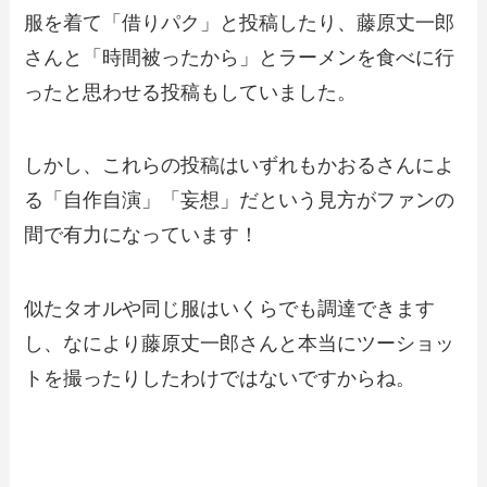
服を着て「借りパク」と投稿したり、藤原丈一郎
さんと「時間被ったから」とラーメンを食べに行
ったと思わせる投稿もしていました。
しかし、これらの投稿はいずれもかおるさんによ
る「自作自演」「妄想」だという見方がファンの
間で有力になっています！
似たタオルや同じ服はいくらでも調達できます
し、なにより藤原丈一郎さんと本当にツーショッ
トを撮ったりしたわけではないですからね。