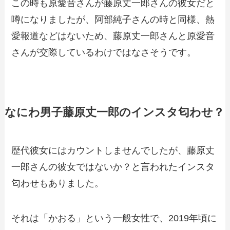
この時も原愛音さんが藤原丈一郎さんの彼女だと
噂になりましたが、阿部純子さんの時と同様、熱
愛報道などはないため、藤原丈一郎さんと原愛音
さんが交際しているわけではなさそうです。
なにわ男子藤原丈一郎のインスタ匂わせ？
歴代彼女にはカウントしませんでしたが、藤原丈
一郎さんの彼女ではないか？と言われたインスタ
匂わせもありました。
それは「かおる」という一般女性で、2019年頃に