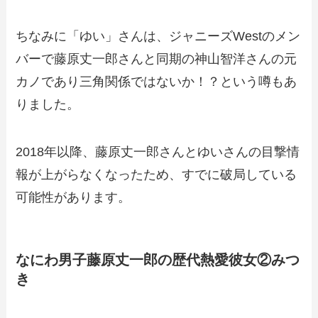
ちなみに「ゆい」さんは、ジャニーズWestのメン
バーで藤原丈一郎さんと同期の神山智洋さんの元
カノであり三角関係ではないか！？という噂もあ
りました。
2018年以降、藤原丈一郎さんとゆいさんの目撃情
報が上がらなくなったため、すでに破局している
可能性があります。
なにわ男子藤原丈一郎の歴代熱愛彼女②みつ
き