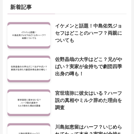
新着記事
イケメンと話題！中島佑気ジョ
セフはどことのハーフ？両親に
ついても
佐野晶哉の大学はどこ？兄がや
ばい？実家が金持ちで劇団四季
出身の噂も！
宮世琉弥に彼女はいる？ハーフ
説の真相やミルク辞めた理由を
調査
川島如恵留はハーフ？いじめら
れてたって本当？実家が金持ち