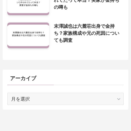
の噂も
末澤誠也は六麓荘出身で金持
ち？家族構成や兄の死因につい
ても調査
アーカイブ
ア
ー
カ
イ
ブ