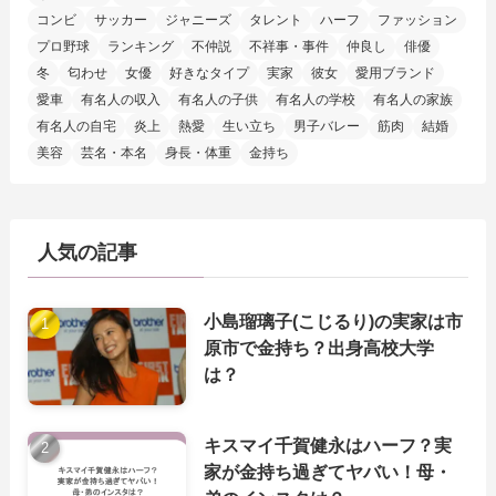
コンビ
サッカー
ジャニーズ
タレント
ハーフ
ファッション
プロ野球
ランキング
不仲説
不祥事・事件
仲良し
俳優
冬
匂わせ
女優
好きなタイプ
実家
彼女
愛用ブランド
愛車
有名人の収入
有名人の子供
有名人の学校
有名人の家族
有名人の自宅
炎上
熱愛
生い立ち
男子バレー
筋肉
結婚
美容
芸名・本名
身長・体重
金持ち
人気の記事
小島瑠璃子(こじるり)の実家は市
原市で金持ち？出身高校大学
は？
キスマイ千賀健永はハーフ？実
家が金持ち過ぎてヤバい！母・