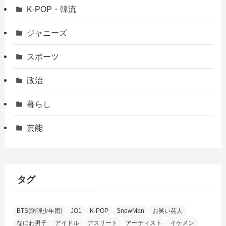
K-POP・韓流
ジャニーズ
スポーツ
政治
暮らし
芸能
タグ
BTS(防弾少年団)
JO1
K-POP
SnowMan
お笑い芸人
なにわ男子
アイドル
アスリート
アーティスト
イケメン