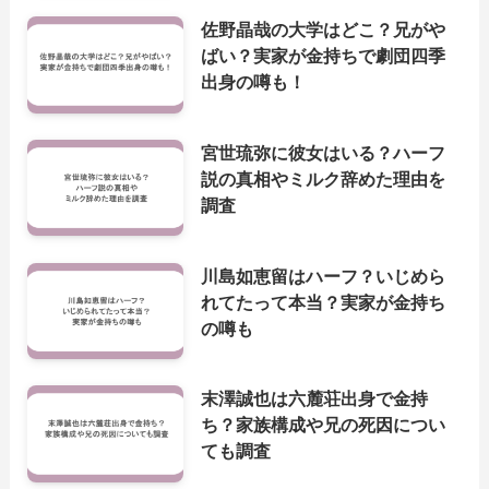
佐野晶哉の大学はどこ？兄がや
ばい？実家が金持ちで劇団四季
出身の噂も！
宮世琉弥に彼女はいる？ハーフ
説の真相やミルク辞めた理由を
調査
川島如恵留はハーフ？いじめら
れてたって本当？実家が金持ち
の噂も
末澤誠也は六麓荘出身で金持
ち？家族構成や兄の死因につい
ても調査