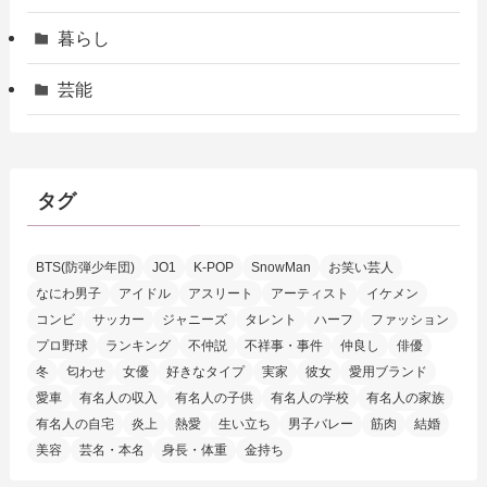
暮らし
芸能
タグ
BTS(防弾少年団)
JO1
K-POP
SnowMan
お笑い芸人
なにわ男子
アイドル
アスリート
アーティスト
イケメン
コンビ
サッカー
ジャニーズ
タレント
ハーフ
ファッション
プロ野球
ランキング
不仲説
不祥事・事件
仲良し
俳優
冬
匂わせ
女優
好きなタイプ
実家
彼女
愛用ブランド
愛車
有名人の収入
有名人の子供
有名人の学校
有名人の家族
有名人の自宅
炎上
熱愛
生い立ち
男子バレー
筋肉
結婚
美容
芸名・本名
身長・体重
金持ち