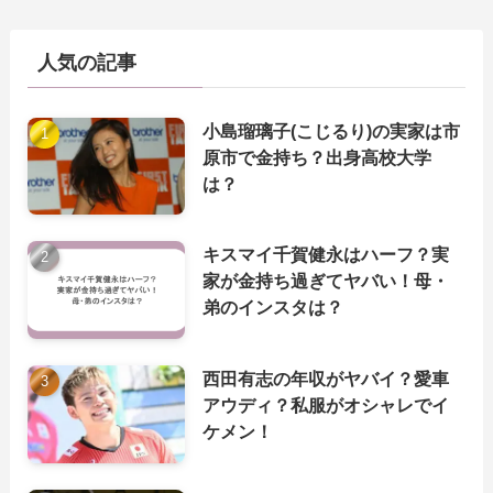
人気の記事
小島瑠璃子(こじるり)の実家は市
原市で金持ち？出身高校大学
は？
キスマイ千賀健永はハーフ？実
家が金持ち過ぎてヤバい！母・
弟のインスタは？
西田有志の年収がヤバイ？愛車
アウディ？私服がオシャレでイ
ケメン！