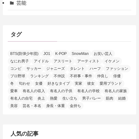
芸能
タグ
BTS(防弾少年団)
JO1
K-POP
SnowMan
お笑い芸人
なにわ男子
アイドル
アスリート
アーティスト
イケメン
コンビ
サッカー
ジャニーズ
タレント
ハーフ
ファッション
プロ野球
ランキング
不仲説
不祥事・事件
仲良し
俳優
冬
匂わせ
女優
好きなタイプ
実家
彼女
愛用ブランド
愛車
有名人の収入
有名人の子供
有名人の学校
有名人の家族
有名人の自宅
炎上
熱愛
生い立ち
男子バレー
筋肉
結婚
美容
芸名・本名
身長・体重
金持ち
人気の記事