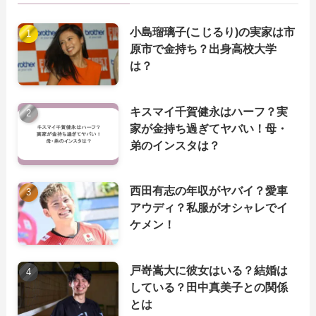
小島瑠璃子(こじるり)の実家は市
原市で金持ち？出身高校大学
は？
キスマイ千賀健永はハーフ？実
家が金持ち過ぎてヤバい！母・
弟のインスタは？
西田有志の年収がヤバイ？愛車
アウディ？私服がオシャレでイ
ケメン！
戸嵜嵩大に彼女はいる？結婚は
している？田中真美子との関係
とは