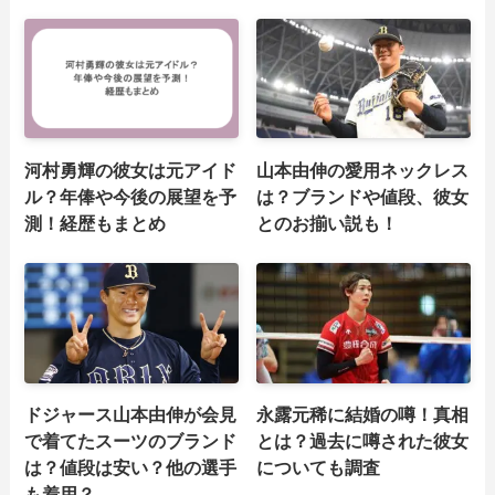
河村勇輝の彼女は元アイド
山本由伸の愛用ネックレス
ル？年俸や今後の展望を予
は？ブランドや値段、彼女
測！経歴もまとめ
とのお揃い説も！
ドジャース山本由伸が会見
永露元稀に結婚の噂！真相
で着てたスーツのブランド
とは？過去に噂された彼女
は？値段は安い？他の選手
についても調査
も着用？