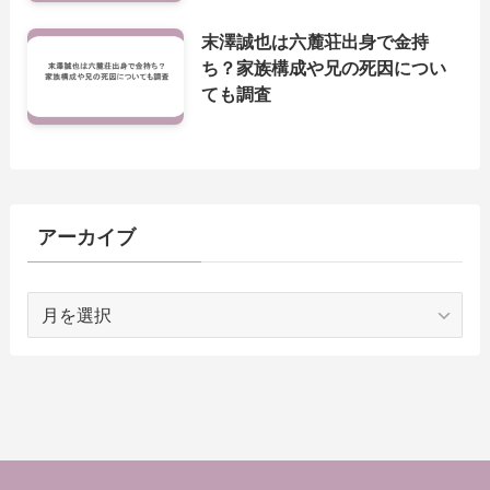
末澤誠也は六麓荘出身で金持
ち？家族構成や兄の死因につい
ても調査
アーカイブ
ア
ー
カ
イ
ブ