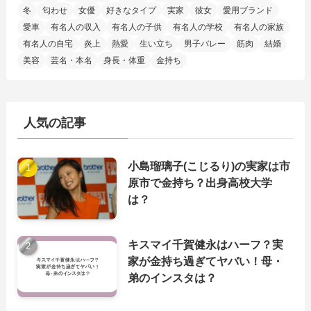
冬
匂わせ
女優
好きなタイプ
実家
彼女
愛用ブランド
愛車
有名人の収入
有名人の子供
有名人の学校
有名人の家族
有名人の自宅
炎上
熱愛
生い立ち
男子バレー
筋肉
結婚
美容
芸名・本名
身長・体重
金持ち
人気の記事
小島瑠璃子(こじるり)の実家は市
原市で金持ち？出身高校大学
は？
キスマイ千賀健永はハーフ？実
家が金持ち過ぎてヤバい！母・
弟のインスタは？