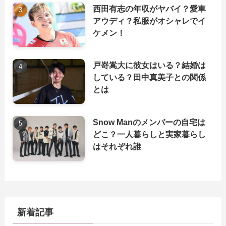
西田有志の年収がヤバイ？愛車
アウディ？私服がオシャレでイ
ケメン！
戸嵜嵩大に彼女はいる？結婚は
している？田中真美子との関係
とは
Snow Manのメンバーの自宅は
どこ？一人暮らしと実家暮らし
はそれぞれ誰
新着記事