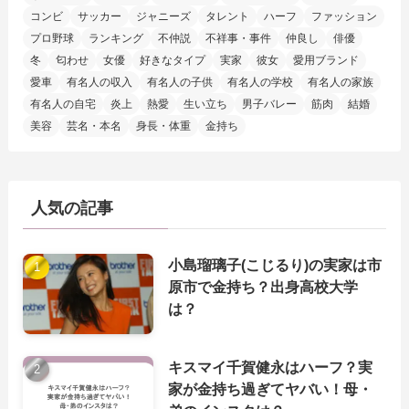
コンビ
サッカー
ジャニーズ
タレント
ハーフ
ファッション
プロ野球
ランキング
不仲説
不祥事・事件
仲良し
俳優
冬
匂わせ
女優
好きなタイプ
実家
彼女
愛用ブランド
愛車
有名人の収入
有名人の子供
有名人の学校
有名人の家族
有名人の自宅
炎上
熱愛
生い立ち
男子バレー
筋肉
結婚
美容
芸名・本名
身長・体重
金持ち
人気の記事
小島瑠璃子(こじるり)の実家は市
原市で金持ち？出身高校大学
は？
キスマイ千賀健永はハーフ？実
家が金持ち過ぎてヤバい！母・