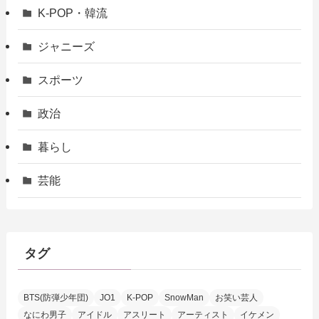
K-POP・韓流
ジャニーズ
スポーツ
政治
暮らし
芸能
タグ
BTS(防弾少年団)
JO1
K-POP
SnowMan
お笑い芸人
なにわ男子
アイドル
アスリート
アーティスト
イケメン