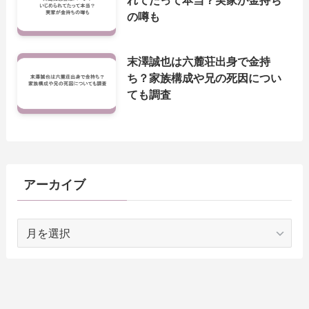
の噂も
末澤誠也は六麓荘出身で金持
ち？家族構成や兄の死因につい
ても調査
アーカイブ
ア
ー
カ
イ
ブ