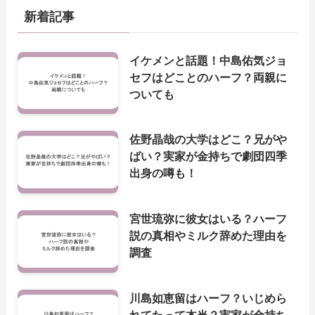
新着記事
イケメンと話題！中島佑気ジョ
セフはどことのハーフ？両親に
ついても
佐野晶哉の大学はどこ？兄がや
ばい？実家が金持ちで劇団四季
出身の噂も！
宮世琉弥に彼女はいる？ハーフ
説の真相やミルク辞めた理由を
調査
川島如恵留はハーフ？いじめら
れてたって本当？実家が金持ち