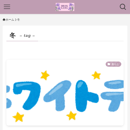
ホーム
冬
冬
– tag –
暮らし