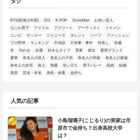
タグ
BTS(防弾少年団)
JO1
K-POP
SnowMan
お笑い芸人
なにわ男子
アイドル
アスリート
アーティスト
イケメン
コンビ
サッカー
ジャニーズ
タレント
ハーフ
ファッション
プロ野球
ランキング
不仲説
不祥事・事件
仲良し
俳優
冬
匂わせ
女優
好きなタイプ
実家
彼女
愛用ブランド
愛車
有名人の収入
有名人の子供
有名人の学校
有名人の家族
有名人の自宅
炎上
熱愛
生い立ち
男子バレー
筋肉
結婚
美容
芸名・本名
身長・体重
金持ち
人気の記事
小島瑠璃子(こじるり)の実家は市
原市で金持ち？出身高校大学
は？