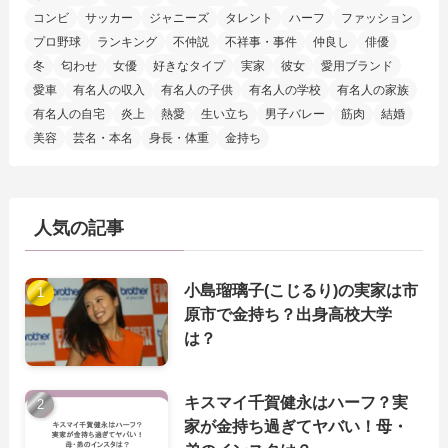
コンビ
サッカー
ジャニーズ
タレント
ハーフ
ファッション
プロ野球
ランキング
不仲説
不祥事・事件
仲良し
俳優
冬
匂わせ
女優
好きなタイプ
実家
彼女
愛用ブランド
愛車
有名人の収入
有名人の子供
有名人の学校
有名人の家族
有名人の自宅
炎上
熱愛
生い立ち
男子バレー
筋肉
結婚
美容
芸名・本名
身長・体重
金持ち
人気の記事
小島瑠璃子(こじるり)の実家は市
原市で金持ち？出身高校大学
は？
キスマイ千賀健永はハーフ？実
家が金持ち過ぎてヤバい！母・