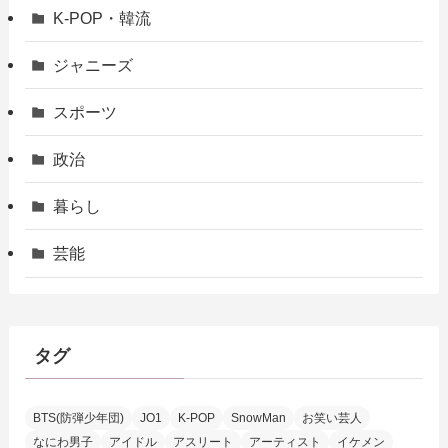
K-POP・韓流
ジャニーズ
スポーツ
政治
暮らし
芸能
タグ
BTS(防弾少年団)
JO1
K-POP
SnowMan
お笑い芸人
なにわ男子
アイドル
アスリート
アーティスト
イケメン