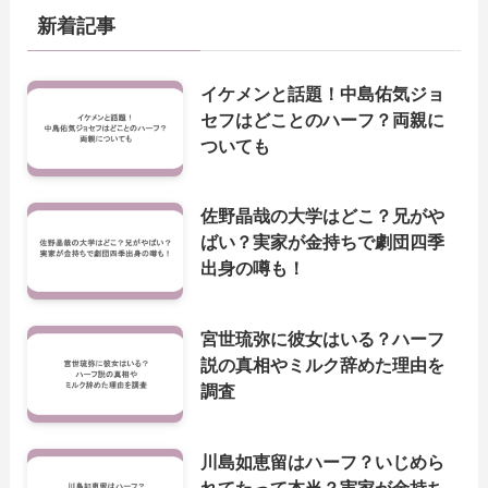
新着記事
イケメンと話題！中島佑気ジョ
セフはどことのハーフ？両親に
ついても
佐野晶哉の大学はどこ？兄がや
ばい？実家が金持ちで劇団四季
出身の噂も！
宮世琉弥に彼女はいる？ハーフ
説の真相やミルク辞めた理由を
調査
川島如恵留はハーフ？いじめら
れてたって本当？実家が金持ち