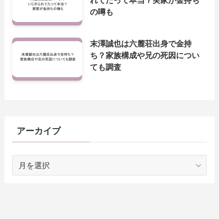
の噂も
末澤誠也は六麓荘出身で金持
ち？家族構成や兄の死因につい
ても調査
アーカイブ
ア
ー
カ
イ
ブ