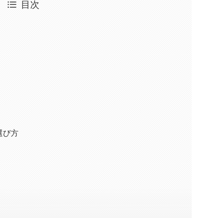
目次
選び方