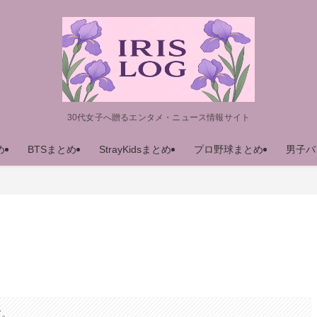
30代女子へ贈るエンタメ・ニュース情報サイト
め
BTSまとめ
StrayKidsまとめ
プロ野球まとめ
男子バ
す。