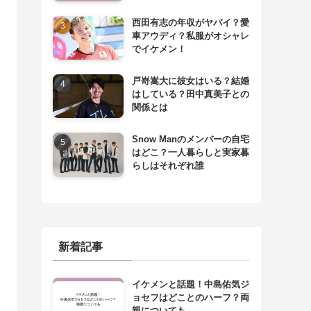
西田有志の年収がヤバイ？愛
車アウディ？私服がオシャレ
でイケメン！
戸嵜嵩大に彼女はいる？結婚
はしている？田中真美子との
関係とは
Snow Manのメンバーの自宅
はどこ？一人暮らしと実家暮
らしはそれぞれ誰
新着記事
イケメンと話題！中島佑気ジ
ョセフはどことのハーフ？両
親についても