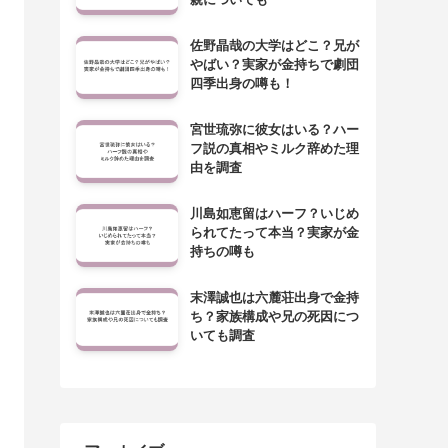
佐野晶哉の大学はどこ？兄が
やばい？実家が金持ちで劇団
四季出身の噂も！
宮世琉弥に彼女はいる？ハー
フ説の真相やミルク辞めた理
由を調査
川島如恵留はハーフ？いじめ
られてたって本当？実家が金
持ちの噂も
末澤誠也は六麓荘出身で金持
ち？家族構成や兄の死因につ
いても調査