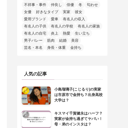
不祥事・事件
仲良し
俳優
冬
匂わせ
女優
好きなタイプ
実家
彼女
愛用ブランド
愛車
有名人の収入
有名人の子供
有名人の学校
有名人の家族
有名人の自宅
炎上
熱愛
生い立ち
男子バレー
筋肉
結婚
美容
芸名・本名
身長・体重
金持ち
人気の記事
小島瑠璃子(こじるり)の実家
は市原市で金持ち？出身高校
大学は？
キスマイ千賀健永はハーフ？
実家が金持ち過ぎてヤバい！
母・弟のインスタは？