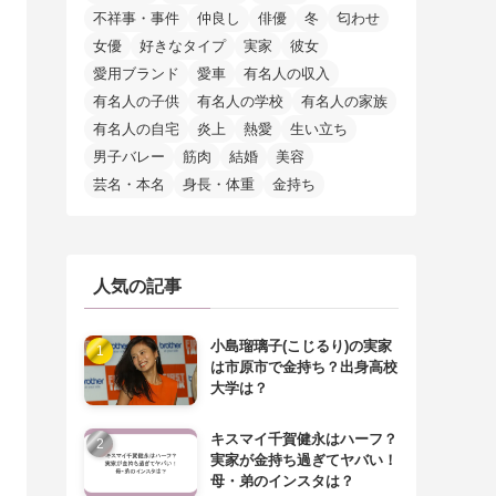
不祥事・事件
仲良し
俳優
冬
匂わせ
女優
好きなタイプ
実家
彼女
愛用ブランド
愛車
有名人の収入
有名人の子供
有名人の学校
有名人の家族
有名人の自宅
炎上
熱愛
生い立ち
男子バレー
筋肉
結婚
美容
芸名・本名
身長・体重
金持ち
人気の記事
小島瑠璃子(こじるり)の実家
は市原市で金持ち？出身高校
大学は？
キスマイ千賀健永はハーフ？
実家が金持ち過ぎてヤバい！
母・弟のインスタは？