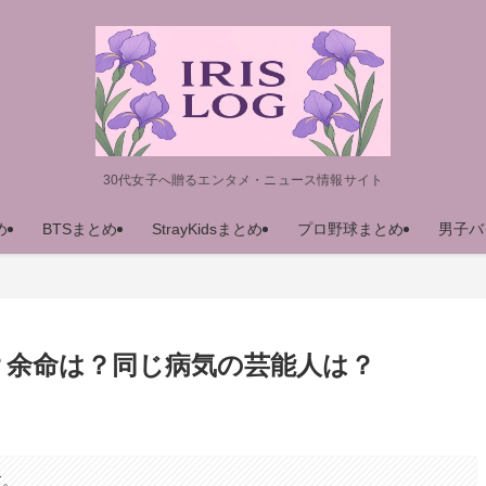
30代女子へ贈るエンタメ・ニュース情報サイト
め
BTSまとめ
StrayKidsまとめ
プロ野球まとめ
男子バ
？余命は？同じ病気の芸能人は？
す。