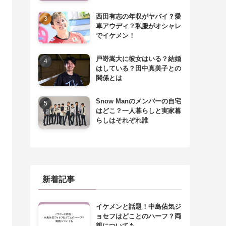
西田有志の年収がヤバイ？愛
車アウディ？私服がオシャレ
でイケメン！
戸嵜嵩大に彼女はいる？結婚
はしている？田中真美子との
関係とは
Snow Manのメンバーの自宅
はどこ？一人暮らしと実家暮
らしはそれぞれ誰
新着記事
イケメンと話題！中島佑気ジ
ョセフはどことのハーフ？両
親についても