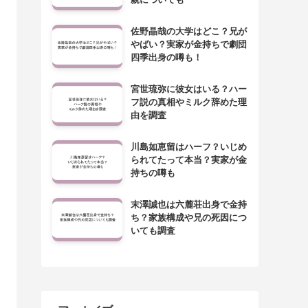
佐野晶哉の大学はどこ？兄が
やばい？実家が金持ちで劇団
四季出身の噂も！
宮世琉弥に彼女はいる？ハー
フ説の真相やミルク辞めた理
由を調査
川島如恵留はハーフ？いじめ
られてたって本当？実家が金
持ちの噂も
末澤誠也は六麓荘出身で金持
ち？家族構成や兄の死因につ
いても調査