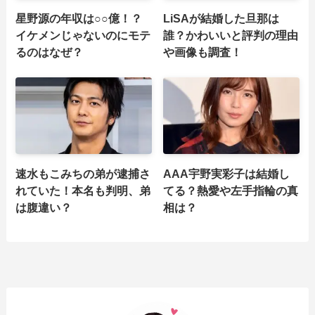
星野源の年収は○○億！？
LiSAが結婚した旦那は
イケメンじゃないのにモテ
誰？かわいいと評判の理由
るのはなぜ？
や画像も調査！
速水もこみちの弟が逮捕さ
AAA宇野実彩子は結婚し
れていた！本名も判明、弟
てる？熱愛や左手指輪の真
は腹違い？
相は？