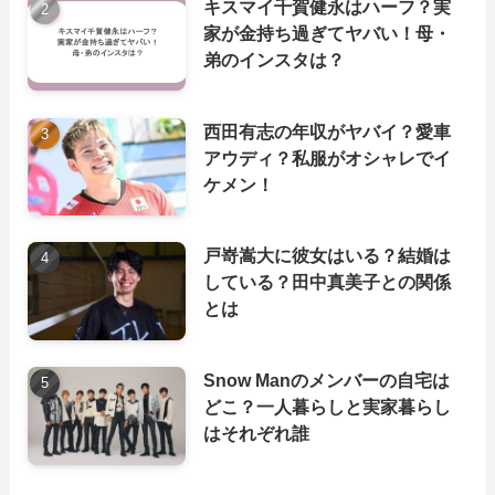
キスマイ千賀健永はハーフ？実
家が金持ち過ぎてヤバい！母・
弟のインスタは？
西田有志の年収がヤバイ？愛車
アウディ？私服がオシャレでイ
ケメン！
戸嵜嵩大に彼女はいる？結婚は
している？田中真美子との関係
とは
Snow Manのメンバーの自宅は
どこ？一人暮らしと実家暮らし
はそれぞれ誰