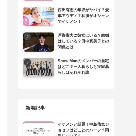
西田有志の年収がヤバイ？愛
車アウディ？私服がオシャレ
でイケメン！
戸嵜嵩大に彼女はいる？結婚
はしている？田中真美子との
関係とは
Snow Manのメンバーの自宅
はどこ？一人暮らしと実家暮
らしはそれぞれ誰
新着記事
イケメンと話題！中島佑気ジ
ョセフはどことのハーフ？両
親についても