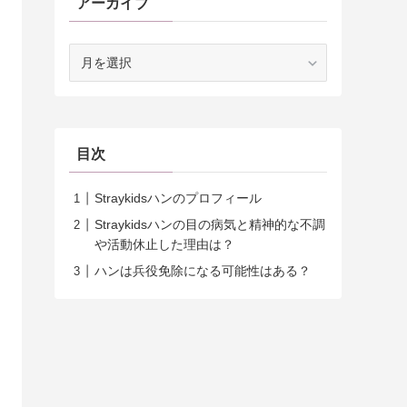
アーカイブ
ア
ー
カ
イ
ブ
目次
Straykidsハンのプロフィール
Straykidsハンの目の病気と精神的な不調
や活動休止した理由は？
ハンは兵役免除になる可能性はある？