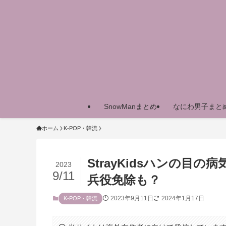
SnowManまとめ
なにわ男子まと
ホーム
K-POP・韓流
StrayKidsハンの目
2023
9/11
兵役免除も？
2023年9月11日
2024年1月17日
K-POP・韓流