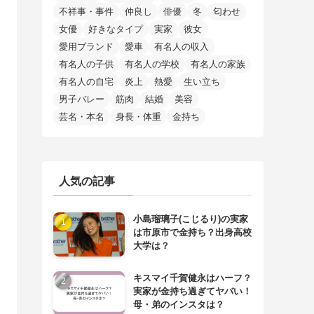
不祥事・事件
仲良し
俳優
冬
匂わせ
女優
好きなタイプ
実家
彼女
愛用ブランド
愛車
有名人の収入
有名人の子供
有名人の学校
有名人の家族
有名人の自宅
炎上
熱愛
生い立ち
男子バレー
筋肉
結婚
美容
芸名・本名
身長・体重
金持ち
人気の記事
小島瑠璃子(こじるり)の実家
は市原市で金持ち？出身高校
大学は？
キスマイ千賀健永はハーフ？
実家が金持ち過ぎてヤバい！
母・弟のインスタは？