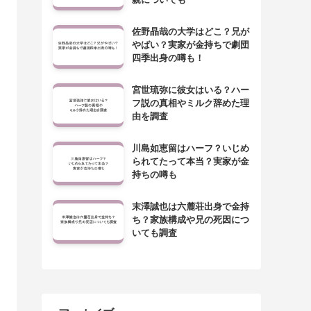
佐野晶哉の大学はどこ？兄が
やばい？実家が金持ちで劇団
四季出身の噂も！
宮世琉弥に彼女はいる？ハー
フ説の真相やミルク辞めた理
由を調査
川島如恵留はハーフ？いじめ
られてたって本当？実家が金
持ちの噂も
末澤誠也は六麓荘出身で金持
ち？家族構成や兄の死因につ
いても調査