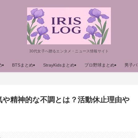
30代女子へ贈るエンタメ・ニュース情報サイト
め
BTSまとめ
StrayKidsまとめ
プロ野球まとめ
男子バ
の病気や精神的な不調とは？活動休止理由や