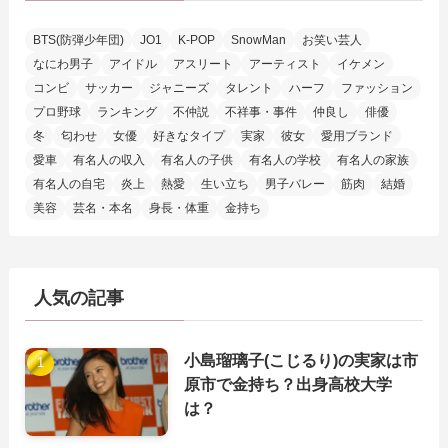
BTS(防弾少年団)
JO1
K-POP
SnowMan
お笑い芸人
なにわ男子
アイドル
アスリート
アーティスト
イケメン
コンビ
サッカー
ジャニーズ
タレント
ハーフ
ファッション
プロ野球
ランキング
不仲説
不祥事・事件
仲良し
俳優
冬
匂わせ
女優
好きなタイプ
実家
彼女
愛用ブランド
愛車
有名人の収入
有名人の子供
有名人の学校
有名人の家族
有名人の自宅
炎上
熱愛
生い立ち
男子バレー
筋肉
結婚
美容
芸名・本名
身長・体重
金持ち
人気の記事
小島瑠璃子(こじるり)の実家は市
原市で金持ち？出身高校大学
は？