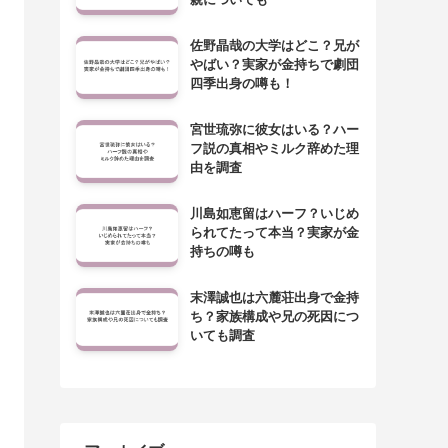
佐野晶哉の大学はどこ？兄が
やばい？実家が金持ちで劇団
四季出身の噂も！
宮世琉弥に彼女はいる？ハー
フ説の真相やミルク辞めた理
由を調査
川島如恵留はハーフ？いじめ
られてたって本当？実家が金
持ちの噂も
末澤誠也は六麓荘出身で金持
ち？家族構成や兄の死因につ
いても調査