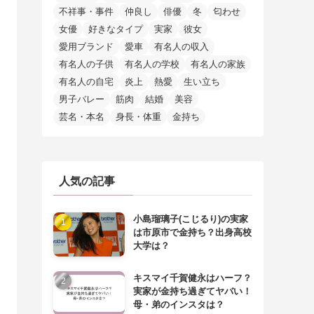
不祥事・事件
仲良し
俳優
冬
匂わせ
女優
好きなタイプ
実家
彼女
愛用ブランド
愛車
有名人の収入
有名人の子供
有名人の学校
有名人の家族
有名人の自宅
炎上
熱愛
生い立ち
男子バレー
筋肉
結婚
美容
芸名・本名
身長・体重
金持ち
人気の記事
小島瑠璃子(こじるり)の実家
は市原市で金持ち？出身高校
大学は？
キスマイ千賀健永はハーフ？
実家が金持ち過ぎてヤバい！
母・弟のインスタは？