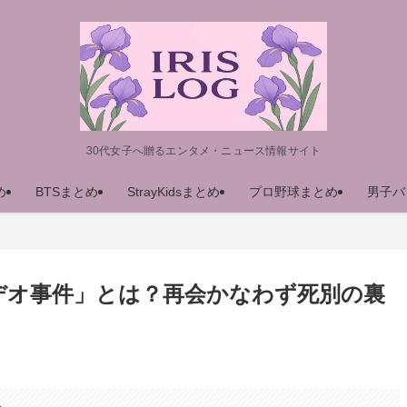
30代女子へ贈るエンタメ・ニュース情報サイト
め
BTSまとめ
StrayKidsまとめ
プロ野球まとめ
男子バ
デオ事件」とは？再会かなわず死別の裏