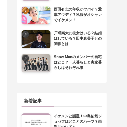
西田有志の年収がヤバイ？愛
車アウディ？私服がオシャレ
でイケメン！
戸嵜嵩大に彼女はいる？結婚
はしている？田中真美子との
関係とは
Snow Manのメンバーの自宅
はどこ？一人暮らしと実家暮
らしはそれぞれ誰
新着記事
イケメンと話題！中島佑気ジ
ョセフはどことのハーフ？両
親についても