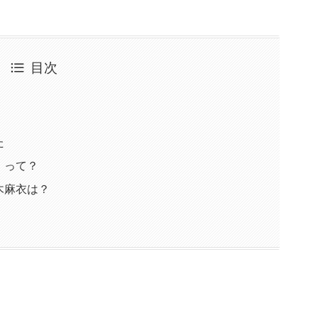
目次
た
」って？
木麻衣は？