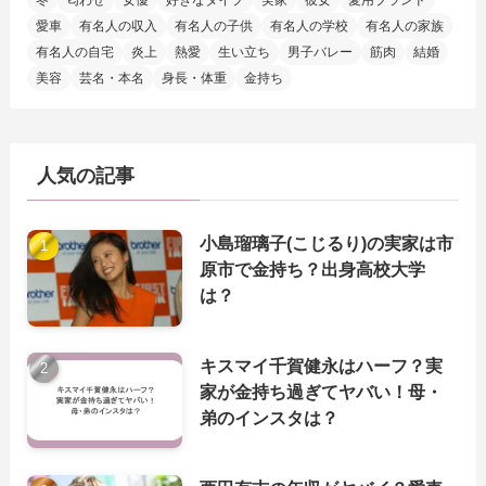
冬
匂わせ
女優
好きなタイプ
実家
彼女
愛用ブランド
愛車
有名人の収入
有名人の子供
有名人の学校
有名人の家族
有名人の自宅
炎上
熱愛
生い立ち
男子バレー
筋肉
結婚
美容
芸名・本名
身長・体重
金持ち
人気の記事
小島瑠璃子(こじるり)の実家は市
原市で金持ち？出身高校大学
は？
キスマイ千賀健永はハーフ？実
家が金持ち過ぎてヤバい！母・
弟のインスタは？