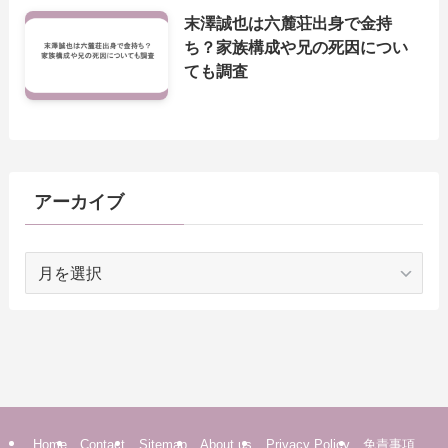
末澤誠也は六麓荘出身で金持
ち？家族構成や兄の死因につい
ても調査
アーカイブ
ア
ー
カ
イ
ブ
Home
Contact
Sitemap
About us
Privacy Policy
免責事項