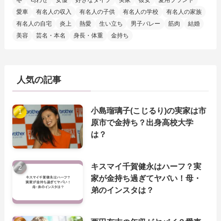
冬
匂わせ
女優
好きなタイプ
実家
彼女
愛用ブランド
愛車
有名人の収入
有名人の子供
有名人の学校
有名人の家族
有名人の自宅
炎上
熱愛
生い立ち
男子バレー
筋肉
結婚
美容
芸名・本名
身長・体重
金持ち
人気の記事
小島瑠璃子(こじるり)の実家は市
原市で金持ち？出身高校大学
は？
キスマイ千賀健永はハーフ？実
家が金持ち過ぎてヤバい！母・
弟のインスタは？