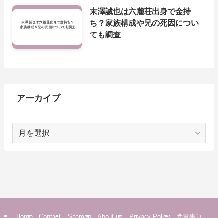
末澤誠也は六麓荘出身で金持
ち？家族構成や兄の死因につい
ても調査
アーカイブ
ア
ー
カ
イ
ブ
Home
Contact
Sitemap
About us
Privacy Policy
免責事項